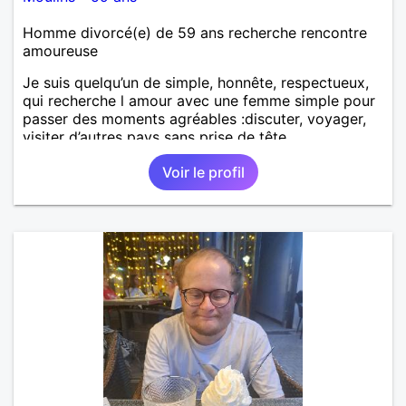
Homme divorcé(e) de 59 ans recherche rencontre
amoureuse
Je suis quelqu’un de simple, honnête, respectueux,
qui recherche l amour avec une femme simple pour
passer des moments agréables :discuter, voyager,
visiter d’autres pays sans prise de tête.
Voir le profil