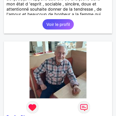
mon état d 'esprit , sociable , sincère, doux et
attentionné souhaite donner de la tendresse , de
l'amour et beaucoup de bonheur a la femme qui
souhaitera partager ma vie . Bientôt en retraite a la
Voir le profil
fin de l 'année et libre de toute contrainte. Digne de
confiance à la femme qui voudras m 'en accorder
en toute sincérité. Pour le reste venez me découvrir
par un échange.