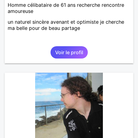
Homme célibataire de 61 ans recherche rencontre
amoureuse
un naturel sincère avenant et optimiste je cherche
ma belle pour de beau partage
Voir le profil