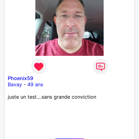
Phoenix59
Bavay
-
49 ans
juste un test....sans grande conviction