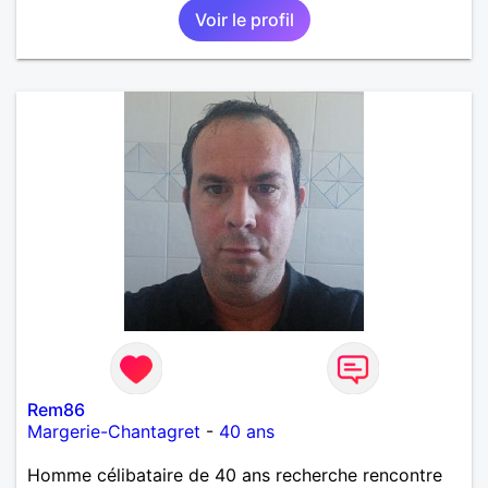
Voir le profil
Rem86
Margerie-Chantagret
-
40 ans
Homme célibataire de 40 ans recherche rencontre