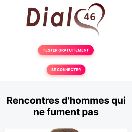
TESTER GRATUITEMENT
SE CONNECTER
Rencontres d'hommes qui
ne fument pas