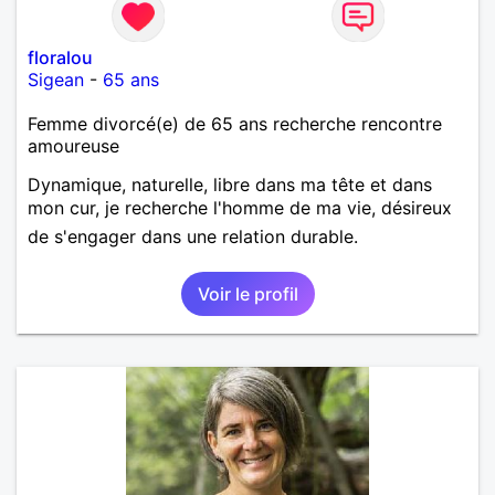
floralou
Sigean
-
65 ans
Femme divorcé(e) de 65 ans recherche rencontre
amoureuse
Dynamique, naturelle, libre dans ma tête et dans
mon cur, je recherche l'homme de ma vie, désireux
de s'engager dans une relation durable.
Voir le profil