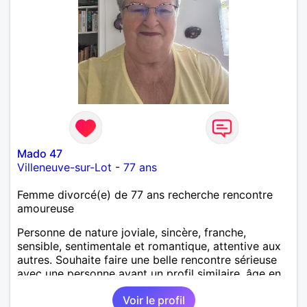
Mado 47
Villeneuve-sur-Lot
-
77 ans
Femme divorcé(e) de 77 ans recherche rencontre
amoureuse
Personne de nature joviale, sincère, franche,
sensible, sentimentale et romantique, attentive aux
autres. Souhaite faire une belle rencontre sérieuse
avec une personne ayant un profil similaire, âge en
rapport et proche si possible Je déteste le
Voir le profil
mensonge et l hypocrisie ainsi que les conflits. J