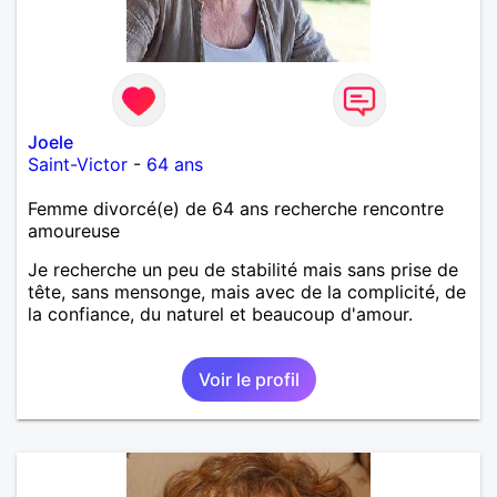
Joele
Saint-Victor
-
64 ans
Femme divorcé(e) de 64 ans recherche rencontre
amoureuse
Je recherche un peu de stabilité mais sans prise de
tête, sans mensonge, mais avec de la complicité, de
la confiance, du naturel et beaucoup d'amour.
Voir le profil