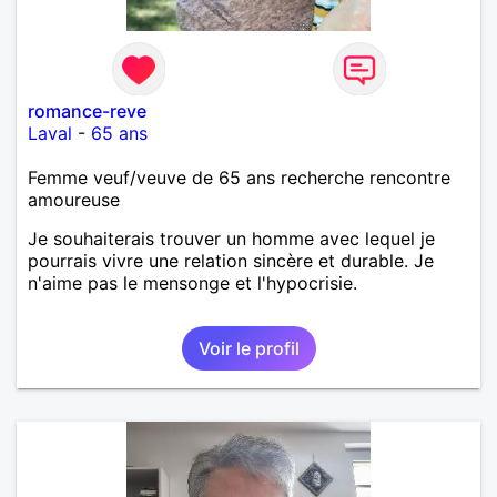
romance-reve
Laval
-
65 ans
Femme veuf/veuve de 65 ans recherche rencontre
amoureuse
Je souhaiterais trouver un homme avec lequel je
pourrais vivre une relation sincère et durable. Je
n'aime pas le mensonge et l'hypocrisie.
Voir le profil