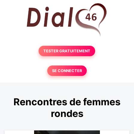
TESTER GRATUITEMENT
SE CONNECTER
Rencontres de femmes
rondes