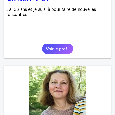
J’ai 36 ans et je suis là pour faire de nouvelles
rencontres
Voir le profil