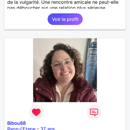
de la vulgarité. Une rencontre amicale ne peut-elle
pas déboucher sur une relation plus sérieuse.
Voir le profil
Bibou88
Raon-l'Etape
-
37 ans