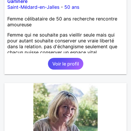
Garlinere
Saint-Médard-en-Jalles
-
50 ans
Femme célibataire de 50 ans recherche rencontre
amoureuse
Femme qui ne souhaite pas vieillir seule mais qui
pour autant souhaite conserver une vraie liberté
dans la relation. pas d'échangisme seulement que
chacun puisse conserver un espace vital
Voir le profil