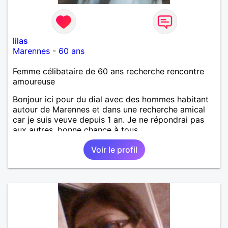
lilas
Marennes
-
60 ans
Femme célibataire de 60 ans recherche rencontre
amoureuse
Bonjour ici pour du dial avec des hommes habitant
autour de Marennes et dans une recherche amical
car je suis veuve depuis 1 an. Je ne répondrai pas
aux autres, bonne chance à tous.
Voir le profil