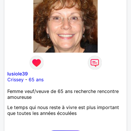
lusiole39
Crissey
-
65 ans
Femme veuf/veuve de 65 ans recherche rencontre
amoureuse
Le temps qui nous reste à vivre est plus important
que toutes les années écoulées