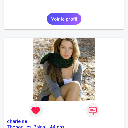
Voir le profil
charleine
Thonon-les-Bains
-
44 ans