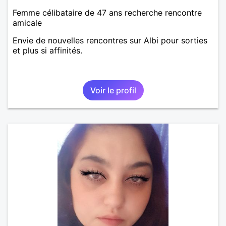
Femme célibataire de 47 ans recherche rencontre
amicale
Envie de nouvelles rencontres sur Albi pour sorties
et plus si affinités.
Voir le profil