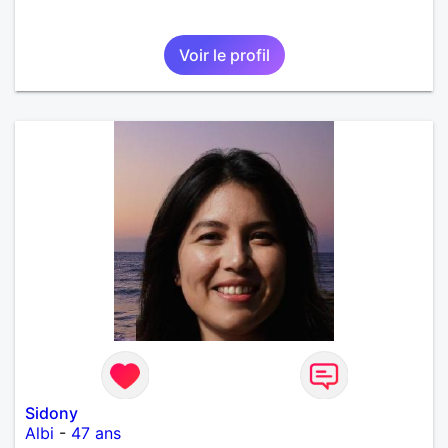
Voir le profil
Sidony
Albi
-
47 ans