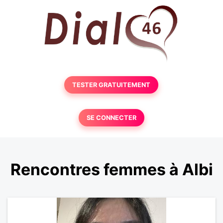
TESTER GRATUITEMENT
SE CONNECTER
Rencontres femmes à Albi