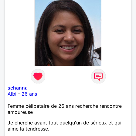
schanna
Albi
-
26 ans
Femme célibataire de 26 ans recherche rencontre
amoureuse
Je cherche avant tout quelqu'un de sérieux et qui
aime la tendresse.