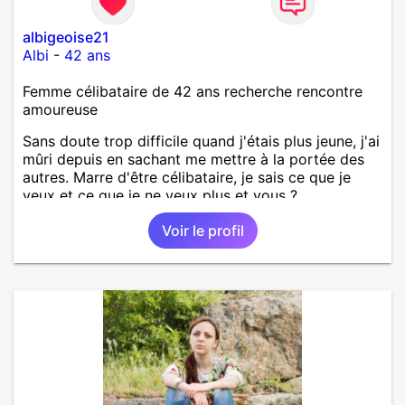
albigeoise21
Albi
-
42 ans
Femme célibataire de 42 ans recherche rencontre
amoureuse
Sans doute trop difficile quand j'étais plus jeune, j'ai
mûri depuis en sachant me mettre à la portée des
autres. Marre d'être célibataire, je sais ce que je
veux et ce que je ne veux plus et vous ?
Voir le profil