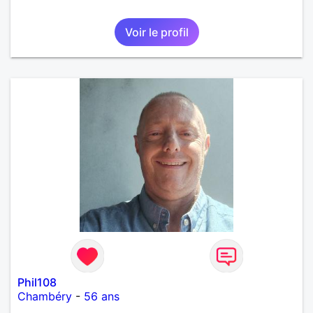
Voir le profil
Phil108
Chambéry
-
56 ans