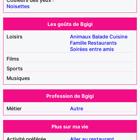
Noisettes
Les goûts de Bgigi
Loisirs
Animaux
Balade
Cuisine
Famille
Restaurants
Soirées entre amis
Films
Sports
Musiques
Profession de Bgigi
Métier
Autre
Plus sur ma vie
Activité préférée
Aller au restaurant