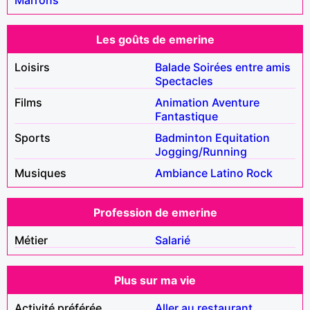
Les goûts de emerine
Loisirs
Balade
Soirées entre amis
Spectacles
Films
Animation
Aventure
Fantastique
Sports
Badminton
Equitation
Jogging/Running
Musiques
Ambiance
Latino
Rock
Profession de emerine
Métier
Salarié
Plus sur ma vie
Activité préférée
Aller au restaurant