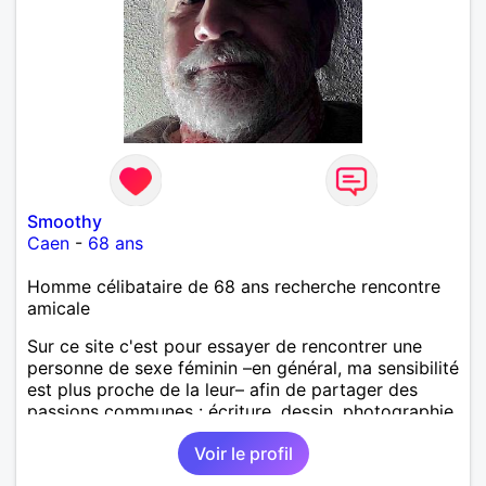
Smoothy
Caen
-
68 ans
Homme célibataire de 68 ans recherche rencontre
amicale
Sur ce site c'est pour essayer de rencontrer une
personne de sexe féminin –en général, ma sensibilité
est plus proche de la leur– afin de partager des
passions communes : écriture, dessin, photographie,
Trouver une sorte de complice en écriture, en
Voir le profil
dessin, en photographie. Eventuellement plus si
bonnes vibrations. Ne pouvant me déplacer