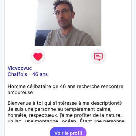
Vicvocvuc
Chaffois
-
46 ans
Homme célibataire de 46 ans recherche rencontre
amoureuse
Bienvenue à toi qui s’intéresse à ma description😉
Je suis une personne au tempérament calme,
honnête, respectueux. j’aime profiter de la nature..
un lac.. une montagne.. océan.. Étant une personne
simple, je me contente de peu.. Je pratique pas mal
Voir le profil
d’activités, randonnée, vtt, natation. moto.. etc..