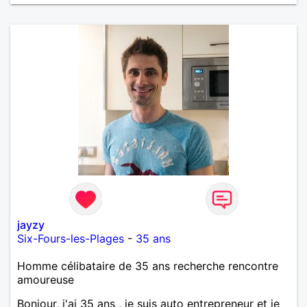
autrement qu'en transports en commun ou à pieds,
arrangez-vous pour être de Caen ou des environs
immédiats. Ou bien déménagez. C'est vous qui
voyez. Pour d'autres photos, demandez-moi l'accès
à mon album privé.
jayzy
Six-Fours-les-Plages
-
35 ans
Homme célibataire de 35 ans recherche rencontre
amoureuse
Bonjour, j'ai 35 ans , je suis auto entrepreneur et je