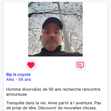
crois qu'une belle relation commence souvent par
une belle amitié et qu'il n'est jamais trop tard pour
écrire une nouvelle histoire. Si vous aimez les
échanges sincères, les valeurs de respect et de
simplicité, nous pourrions faire connaissance autour
d'un café suivi d'une balade, sans précipitation et
laisser le temps faire le reste. Au plaisir de vous lire.
Bip le coyote
Alès
-
56 ans
Homme divorcé(e) de 56 ans recherche rencontre
amoureuse
Tranquille dans la vie. Aime partir à l aventure. Pas
de prise de tête. Découvrir de nouvelles choses.