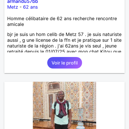
armandu57bb
Metz
-
62 ans
Homme célibataire de 62 ans recherche rencontre
amicale
bjr je suis un hom celib de Metz 57 . je suis naturiste
aussi , g une license de la ffn et je pratique sur 1 site
naturiste de la région . j'ai 62ans je vis seul , jeune
retraité depuis le 01/07/25 avec mon chat Kitou que
j'ai adopté en 04/2023 , je recherche une femme
Voir le profil
pour amitié et compagnie , partager des moments
de détente , de loisirs et d'intimités dans le respect
mutuel sur ma région du 57/54.