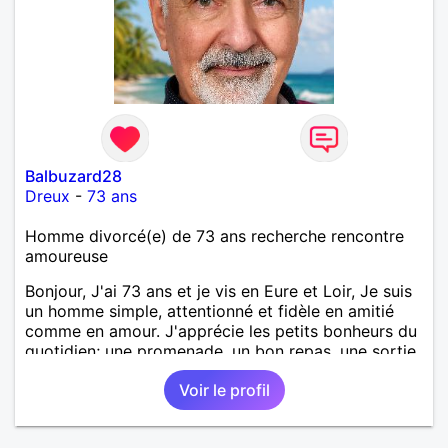
Balbuzard28
Dreux
-
73 ans
Homme divorcé(e) de 73 ans recherche rencontre
amoureuse
Bonjour, J'ai 73 ans et je vis en Eure et Loir, Je suis
un homme simple, attentionné et fidèle en amitié
comme en amour. J'apprécie les petits bonheurs du
quotidien; une promenade, un bon repas, une sortie,
une discision agréable ou un moment de détente à
Voir le profil
deux. Je souhaite rencontrer une femme douce,
honnête et bienveillante, avec qui partager des
moments de complicité, de rire et de confiance. Je