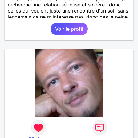
recherche une relation sérieuse et sincère , donc
celles qui veulent juste une rencontre d'un soir sans
lendemain ça ne m'intéresse pas, donc pas la peine
de me contacter. J'aime la nature, le sport en
Voir le profil
général, les randonnées, les sorties entre amis et en
famille. Je suis d'un naturel plutôt timide d'ou mon
inscription( par contre une fois que je connais la
personne, je suis assez "déconneur") . Mes défauts
et /ou qualités: émotif, sensible, impulsif dans mes
choix ( mais je sais relativiser selon les situations),
réservé , toujours optimiste, quelquefois un petit
manque de confiance en moi . Je suis loyal,
honnête, pas toujours patient mais très intègre et
d'une humeur très joyeuse.