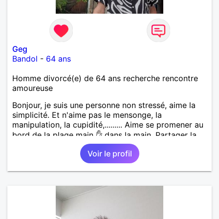
Geg
Bandol
-
64 ans
Homme divorcé(e) de 64 ans recherche rencontre
amoureuse
Bonjour, je suis une personne non stressé, aime la
simplicité. Et n'aime pas le mensonge, la
manipulation, la cupidité,......... Aime se promener au
bord de la plage main ✋ dans la main. Partager la
vie. Les restos, les sorties, visiter les vieux villages
Voir le profil
avec leurs anecdotes. Sans oublier la famille. Si une
femme ce reconnaît qu'elle communique avec moi.