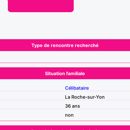
Type de rencontre recherché
Situation familiale
Célibataire
La Roche-sur-Yon
36 ans
non