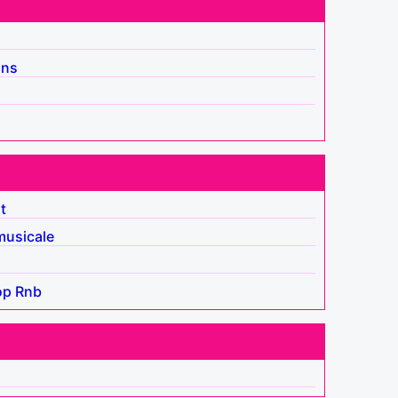
ins
t
usicale
op
Rnb