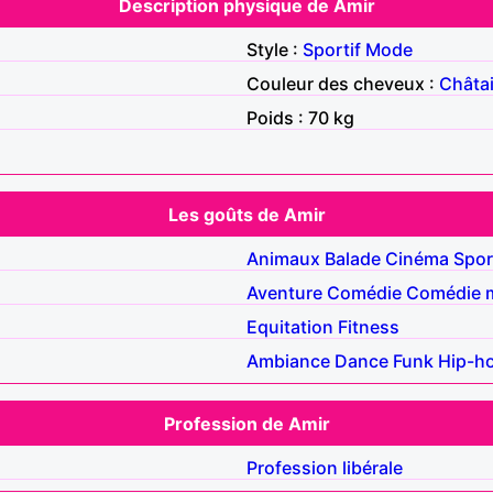
Description physique de Amir
Style :
Sportif
Mode
Couleur des cheveux :
Châta
Poids : 70 kg
Les goûts de Amir
Animaux
Balade
Cinéma
Spor
Aventure
Comédie
Comédie m
Equitation
Fitness
Ambiance
Dance
Funk
Hip-h
Profession de Amir
Profession libérale